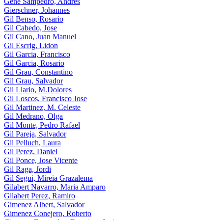
Gene Sampedro, Andres
Gierschner, Johannes
Gil Benso, Rosario
Gil Cabedo, Jose
Gil Cano, Juan Manuel
Gil Escrig, Lidon
Gil Garcia, Francisco
Gil Garcia, Rosario
Gil Grau, Constantino
Gil Grau, Salvador
Gil Llario, M.Dolores
Gil Loscos, Francisco Jose
Gil Martinez, M. Celeste
Gil Medrano, Olga
Gil Monte, Pedro Rafael
Gil Pareja, Salvador
Gil Pelluch, Laura
Gil Perez, Daniel
Gil Ponce, Jose Vicente
Gil Raga, Jordi
Gil Segui, Mireia Grazalema
Gilabert Navarro, Maria Amparo
Gilabert Perez, Ramiro
Gimenez Albert, Salvador
Gimenez Conejero, Roberto