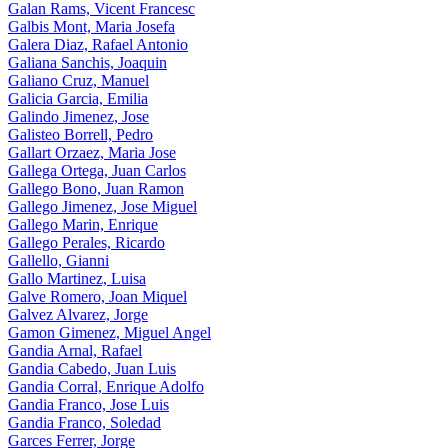
Galan Rams, Vicent Francesc
Galbis Mont, Maria Josefa
Galera Diaz, Rafael Antonio
Galiana Sanchis, Joaquin
Galiano Cruz, Manuel
Galicia Garcia, Emilia
Galindo Jimenez, Jose
Galisteo Borrell, Pedro
Gallart Orzaez, Maria Jose
Gallega Ortega, Juan Carlos
Gallego Bono, Juan Ramon
Gallego Jimenez, Jose Miguel
Gallego Marin, Enrique
Gallego Perales, Ricardo
Gallello, Gianni
Gallo Martinez, Luisa
Galve Romero, Joan Miquel
Galvez Alvarez, Jorge
Gamon Gimenez, Miguel Angel
Gandia Arnal, Rafael
Gandia Cabedo, Juan Luis
Gandia Corral, Enrique Adolfo
Gandia Franco, Jose Luis
Gandia Franco, Soledad
Garces Ferrer, Jorge