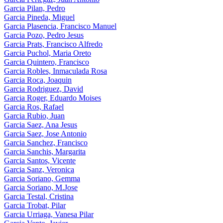
Garcia Pilan, Pedro
Garcia Pineda, Miguel
Garcia Plasencia, Francisco Manuel
Garcia Pozo, Pedro Jesus
Garcia Prats, Francisco Alfredo
Garcia Puchol, Maria Oreto
Garcia Quintero, Francisco
Garcia Robles, Inmaculada Rosa
Garcia Roca, Joaquin
Garcia Rodriguez, David
Garcia Roger, Eduardo Moises
Garcia Ros, Rafael
Garcia Rubio, Juan
Garcia Saez, Ana Jesus
Garcia Saez, Jose Antonio
Garcia Sanchez, Francisco
Garcia Sanchis, Margarita
Garcia Santos, Vicente
Garcia Sanz, Veronica
Garcia Soriano, Gemma
Garcia Soriano, M.Jose
Garcia Testal, Cristina
Garcia Trobat, Pilar
Garcia Urriaga, Vanesa Pilar