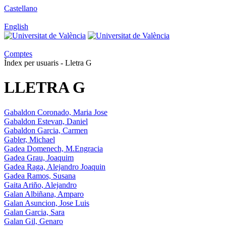
Castellano
English
Comptes
Índex per usuaris - Lletra G
LLETRA G
Gabaldon Coronado, Maria Jose
Gabaldon Estevan, Daniel
Gabaldon Garcia, Carmen
Gabler, Michael
Gadea Domenech, M.Engracia
Gadea Grau, Joaquim
Gadea Raga, Alejandro Joaquin
Gadea Ramos, Susana
Gaita Ariño, Alejandro
Galan Albiñana, Amparo
Galan Asuncion, Jose Luis
Galan Garcia, Sara
Galan Gil, Genaro