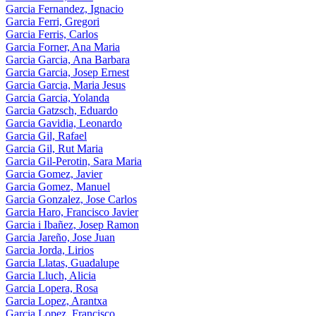
Garcia Fernandez, Ignacio
Garcia Ferri, Gregori
Garcia Ferris, Carlos
Garcia Forner, Ana Maria
Garcia Garcia, Ana Barbara
Garcia Garcia, Josep Ernest
Garcia Garcia, Maria Jesus
Garcia Garcia, Yolanda
Garcia Gatzsch, Eduardo
Garcia Gavidia, Leonardo
Garcia Gil, Rafael
Garcia Gil, Rut Maria
Garcia Gil-Perotin, Sara Maria
Garcia Gomez, Javier
Garcia Gomez, Manuel
Garcia Gonzalez, Jose Carlos
Garcia Haro, Francisco Javier
Garcia i Ibañez, Josep Ramon
Garcia Jareño, Jose Juan
Garcia Jorda, Lirios
Garcia Llatas, Guadalupe
Garcia Lluch, Alicia
Garcia Lopera, Rosa
Garcia Lopez, Arantxa
Garcia Lopez, Francisco