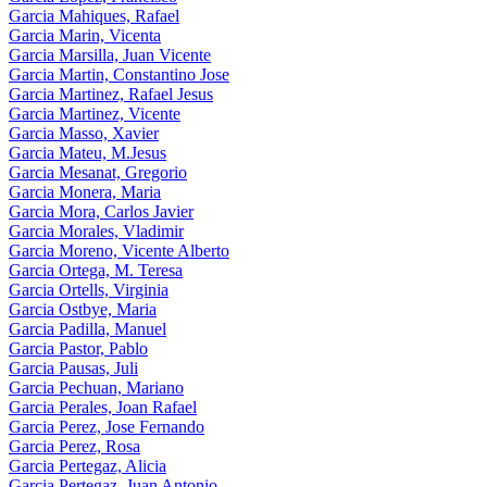
Garcia Mahiques, Rafael
Garcia Marin, Vicenta
Garcia Marsilla, Juan Vicente
Garcia Martin, Constantino Jose
Garcia Martinez, Rafael Jesus
Garcia Martinez, Vicente
Garcia Masso, Xavier
Garcia Mateu, M.Jesus
Garcia Mesanat, Gregorio
Garcia Monera, Maria
Garcia Mora, Carlos Javier
Garcia Morales, Vladimir
Garcia Moreno, Vicente Alberto
Garcia Ortega, M. Teresa
Garcia Ortells, Virginia
Garcia Ostbye, Maria
Garcia Padilla, Manuel
Garcia Pastor, Pablo
Garcia Pausas, Juli
Garcia Pechuan, Mariano
Garcia Perales, Joan Rafael
Garcia Perez, Jose Fernando
Garcia Perez, Rosa
Garcia Pertegaz, Alicia
Garcia Pertegaz, Juan Antonio