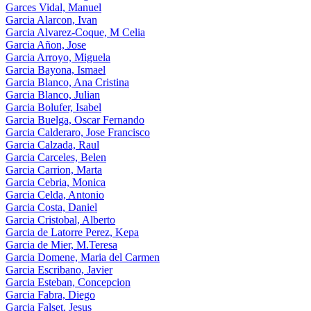
Garces Vidal, Manuel
Garcia Alarcon, Ivan
Garcia Alvarez-Coque, M Celia
Garcia Añon, Jose
Garcia Arroyo, Miguela
Garcia Bayona, Ismael
Garcia Blanco, Ana Cristina
Garcia Blanco, Julian
Garcia Bolufer, Isabel
Garcia Buelga, Oscar Fernando
Garcia Calderaro, Jose Francisco
Garcia Calzada, Raul
Garcia Carceles, Belen
Garcia Carrion, Marta
Garcia Cebria, Monica
Garcia Celda, Antonio
Garcia Costa, Daniel
Garcia Cristobal, Alberto
Garcia de Latorre Perez, Kepa
Garcia de Mier, M.Teresa
Garcia Domene, Maria del Carmen
Garcia Escribano, Javier
Garcia Esteban, Concepcion
Garcia Fabra, Diego
Garcia Falset, Jesus