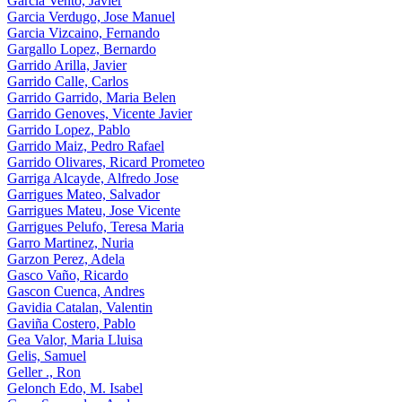
Garcia Vento, Javier
Garcia Verdugo, Jose Manuel
Garcia Vizcaino, Fernando
Gargallo Lopez, Bernardo
Garrido Arilla, Javier
Garrido Calle, Carlos
Garrido Garrido, Maria Belen
Garrido Genoves, Vicente Javier
Garrido Lopez, Pablo
Garrido Maiz, Pedro Rafael
Garrido Olivares, Ricard Prometeo
Garriga Alcayde, Alfredo Jose
Garrigues Mateo, Salvador
Garrigues Mateu, Jose Vicente
Garrigues Pelufo, Teresa Maria
Garro Martinez, Nuria
Garzon Perez, Adela
Gasco Vaño, Ricardo
Gascon Cuenca, Andres
Gavidia Catalan, Valentin
Gaviña Costero, Pablo
Gea Valor, Maria Lluisa
Gelis, Samuel
Geller ., Ron
Gelonch Edo, M. Isabel