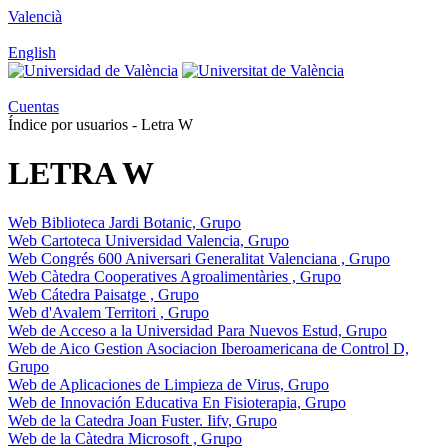
Valencià
English
Cuentas
Índice por usuarios - Letra W
LETRA W
Web Biblioteca Jardi Botanic, Grupo
Web Cartoteca Universidad Valencia, Grupo
Web Congrés 600 Aniversari Generalitat Valenciana , Grupo
Web Càtedra Cooperatives Agroalimentàries , Grupo
Web Cátedra Paisatge , Grupo
Web d'Avalem Territori , Grupo
Web de Acceso a la Universidad Para Nuevos Estud, Grupo
Web de Aico Gestion Asociacion Iberoamericana de Control D,
Grupo
Web de Aplicaciones de Limpieza de Virus, Grupo
Web de Innovación Educativa En Fisioterapia, Grupo
Web de la Catedra Joan Fuster. Iifv, Grupo
Web de la Càtedra Microsoft , Grupo