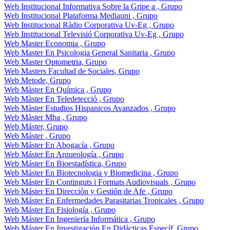
Web Institucional Informativa Sobre la Gripe a , Grupo
Web Institucional Plataforma Mediauni , Grupo
Web Institucional Ràdio Corporativa Uv-Eg , Grupo
Web Institucional Televisió Corporativa Uv-Eg , Grupo
Web Master Economia , Grupo
Web Master En Psicologia General Sanitaria , Grupo
Web Master Optometria, Grupo
Web Masters Facultad de Sociales, Grupo
Web Metode, Grupo
Web Màster En Química , Grupo
Web Màster En Teledetecció , Grupo
Web Màster Estudios Hispanicos Avanzados , Grupo
Web Màster Mba , Grupo
Web Máster, Grupo
Web Máster , Grupo
Web Máster En Abogacía , Grupo
Web Máster En Arqueología , Grupo
Web Máster En Bioestadística, Grupo
Web Máster En Biotecnologia y Biomedicina , Grupo
Web Máster En Continguts i Formats Audiovisuals , Grupo
Web Máster En Dirección y Gestión de Afe , Grupo
Web Máster En Enfermedades Parasitarias Tropicales , Grupo
Web Máster En Fisiología , Grupo
Web Máster En Ingeniería Informática , Grupo
Web Máster En Investigación En Didácticas Específ, Grupo