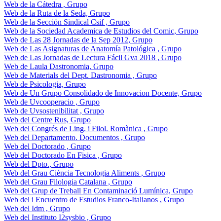
Web de la Cátedra , Grupo
Web de la Ruta de la Seda, Grupo
Web de la Sección Sindical Csif , Grupo
Web de la Sociedad Academica de Estudios del Comic, Grupo
Web de Las 28 Jornadas de la Sep 2012, Grupo
Web de Las Asignaturas de Anatomía Patológica , Grupo
Web de Las Jornadas de Lectura Fácil Gva 2018 , Grupo
Web de Laula Dastronomia, Grupo
Web de Materials del Dept. Dastronomia , Grupo
Web de Psicologia, Grupo
Web de Un Grupo Consolidado de Innovacion Docente, Grupo
Web de Uvcooperacio , Grupo
Web de Uvsostenibilitat , Grupo
Web del Centre Rus, Grupo
Web del Congrés de Ling. i Filol. Romànica , Grupo
Web del Departamento. Documentos , Grupo
Web del Doctorado , Grupo
Web del Doctorado En Fisica , Grupo
Web del Dpto., Grupo
Web del Grau Ciència Tecnologia Aliments , Grupo
Web del Grau Filologia Catalana , Grupo
Web del Grup de Treball En Contaminació Lumínica, Grupo
Web del i Encuentro de Estudios Franco-Italianos , Grupo
Web del Idm , Grupo
Web del Instituto I2sysbio , Grupo