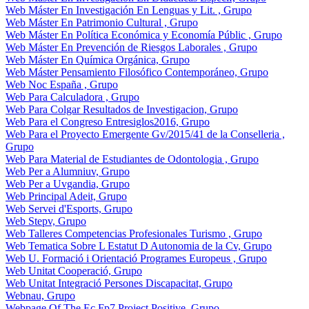
Web Máster En Investigación En Lenguas y Lit. , Grupo
Web Máster En Patrimonio Cultural , Grupo
Web Máster En Política Económica y Economía Públic , Grupo
Web Máster En Prevención de Riesgos Laborales , Grupo
Web Máster En Química Orgánica, Grupo
Web Máster Pensamiento Filosófico Contemporáneo, Grupo
Web Noc España , Grupo
Web Para Calculadora , Grupo
Web Para Colgar Resultados de Investigacion, Grupo
Web Para el Congreso Entresiglos2016, Grupo
Web Para el Proyecto Emergente Gv/2015/41 de la Conselleria ,
Grupo
Web Para Material de Estudiantes de Odontologia , Grupo
Web Per a Alumniuv, Grupo
Web Per a Uvgandia, Grupo
Web Principal Adeit, Grupo
Web Servei d'Esports, Grupo
Web Stepv, Grupo
Web Talleres Competencias Profesionales Turismo , Grupo
Web Tematica Sobre L Estatut D Autonomia de la Cv, Grupo
Web U. Formació i Orientació Programes Europeus , Grupo
Web Unitat Cooperació, Grupo
Web Unitat Integració Persones Discapacitat, Grupo
Webnau, Grupo
Webpage Of The Ec Fp7 Project Positive, Grupo