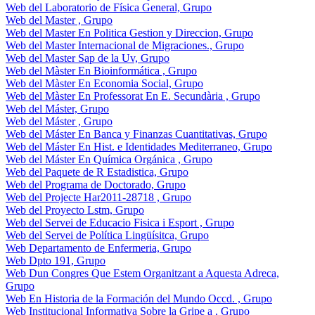
Web del Laboratorio de Física General, Grupo
Web del Master , Grupo
Web del Master En Politica Gestion y Direccion, Grupo
Web del Master Internacional de Migraciones., Grupo
Web del Master Sap de la Uv, Grupo
Web del Màster En Bioinformática , Grupo
Web del Màster En Economia Social, Grupo
Web del Màster En Professorat En E. Secundària , Grupo
Web del Máster, Grupo
Web del Máster , Grupo
Web del Máster En Banca y Finanzas Cuantitativas, Grupo
Web del Máster En Hist. e Identidades Mediterraneo, Grupo
Web del Máster En Química Orgánica , Grupo
Web del Paquete de R Estadistica, Grupo
Web del Programa de Doctorado, Grupo
Web del Projecte Har2011-28718 , Grupo
Web del Proyecto Lstm, Grupo
Web del Servei de Educacio Fisica i Esport , Grupo
Web del Servei de Política Lingüísitca, Grupo
Web Departamento de Enfermeria, Grupo
Web Dpto 191, Grupo
Web Dun Congres Que Estem Organitzant a Aquesta Adreca,
Grupo
Web En Historia de la Formación del Mundo Occd. , Grupo
Web Institucional Informativa Sobre la Gripe a , Grupo